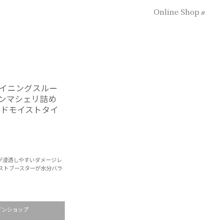
Online Shop
イニングスルー
ンマシェリ詰め
ードモイストタイ
が浸透しやすいダメージレ
イストブースターが水分バラ
インショップ