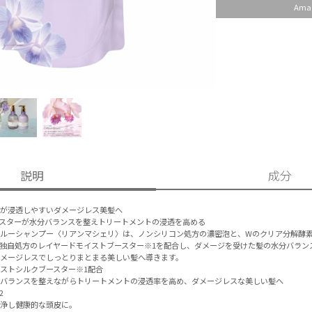
Ama
説明
成分
トが浸透しやすいダメージレス美髪へ
ースターが水分バランスを整えトリートメントの浸透を高める
ルーシャンプー〈リアンマシェリ〉は、ノンシリコン処方の濃密泡と、Wのクリア分解酵素
独自処方のレイヤードモイストブースター※1を配合し、ダメージを受けた髪の水分バラン
メージレスでしっとりまとまる美しい髪へ導きます。
ストシルクブースター※1配合
分バランスを整えながらトリートメントの浸透率を高め、ダメージレスな美しい髪へ
2
洗浄し健康的な頭皮に。