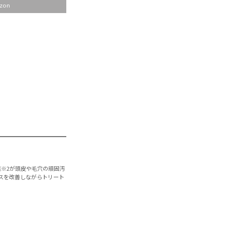
zon
※2が頭皮や毛穴の頑固汚
スを改善しながらトリート