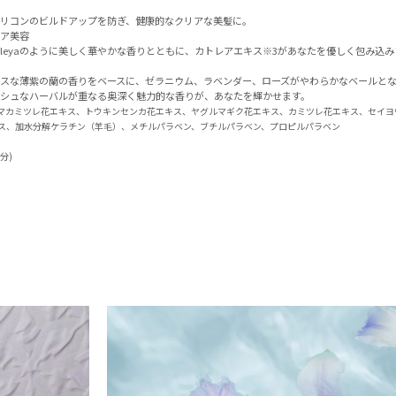
リコンのビルドアップを防ぎ、健康的なクリアな美髪に。
カトレア美容
ttleyaのように美しく華やかな香りとともに、カトレアエキス※3があなたを優しく包み込み
スな薄紫の蘭の香りをベースに、ゼラニウム、ラベンダー、ローズがやわらかなベールとな
シュなハーバルが重なる奥深く魅力的な香りが、あなたを輝かせます。
ーマカミツレ花エキス、トウキンセンカ花エキス、ヤグルマギク花エキス、カミツレ花エキス、セイ
ス、加水分解ケラチン（羊毛）、メチルパラベン、ブチルパラベン、プロピルパラベン
分)