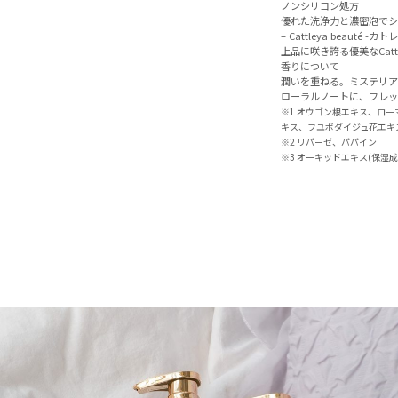
ノンシリコン処方
優れた洗浄力と濃密泡でシ
– Cattleya beauté -
上品に咲き誇る優美なCa
香りについて
潤いを重ねる。ミステリア
ローラルノートに、フレッ
※1 オウゴン根エキス、ロ
キス、フユボダイジュ花エキ
※2 リパーゼ、パパイン
※3 オーキッドエキス(保湿成